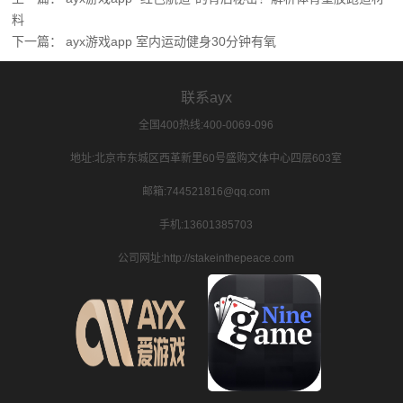
料
下一篇：
ayx游戏app 室内运动健身30分钟有氧
联系ayx
全国400热线:400-0069-096
地址:北京市东城区西革新里60号盛购文体中心四层603室
邮箱:744521816@qq.com
手机:13601385703
公司网址:http://stakeinthepeace.com