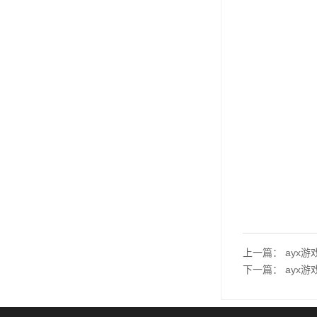
上一篇：
ayx
下一篇：
ayx游