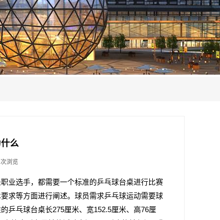
为什么
1次浏览
是职业选手，都需要一个标准的乒乓球台桌进行比赛
术要求等方面进行阐述。球员需求乒乓球运动需要球
乓球台桌长275厘米、宽152.5厘米、高76厘