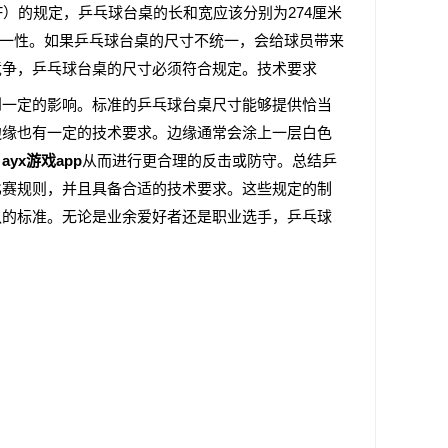
F）的规定，乒乓球台桌的长和宽应该分别为274厘米
一性。如果乒乓球台桌的尺寸不统一，会给球员带来
竞争，乒乓球台桌的尺寸必须符合规定。技术要求
到一定的影响。标准的乒乓球台桌尺寸能够提供恰当
边缘也有一定的技术要求。边缘通常会涂上一层白色
，
ayx游戏app
从而进行更合理的反击或防守。总结乒
比赛规则，并且具备合适的技术要求。这些规定的制
认的标准。无论是业余爱好者还是职业选手，乒乓球