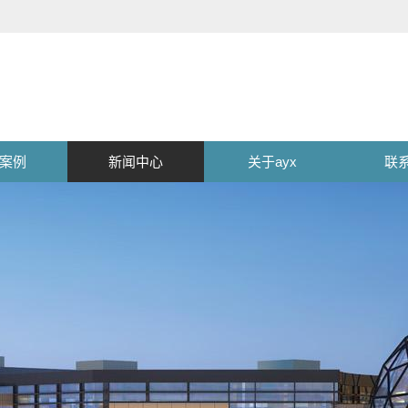
案例
新闻中心
关于ayx
联系