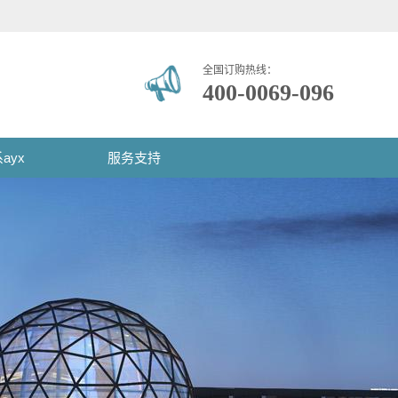
全国订购热线：
400-0069-096
ayx
服务支持