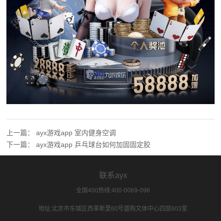
上一篇：
ayx游戏app 室内健身空调
下一篇：
ayx游戏app 乒乓球台如何加固固定胶
联系ayx
全国400热线:400-0069-096
地址:北京市东城区西革新里60号盛购文体中心四层603室