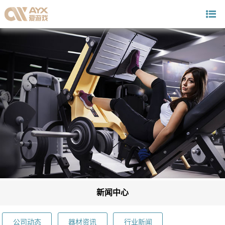
新闻中心
公司动态
器材资讯
行业新闻