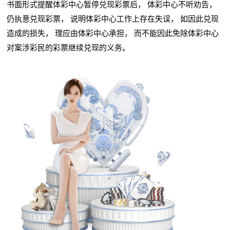
书面形式提醒体彩中心暂停兑现彩票后， 体彩中心不听劝告，
仍执意兑现彩票， 说明体彩中心工作上存在失误， 如因此兑现
造成的损失， 理应由体彩中心承担， 而不能因此免除体彩中心
对案涉彩民的彩票继续兑现的义务。