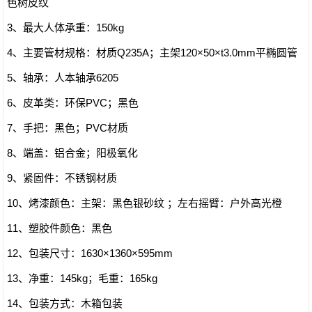
色树皮纹
3、最大人体承重：150kg
4、主要管材规格：材质Q235A；主架120×50×t3.0mm平椭圆管
5、轴承：人本轴承6205
6、皮革类：环保PVC；黑色
7、手把：黑色；PVC材质
8、端盖：铝合金；阳极氧化
9、紧固件：不锈钢材质
10、烤漆颜色：主架：黑色银砂纹 ；左右摇臂：户外高光橙
11、塑胶件颜色：黑色
12、包装尺寸：1630×1360×595mm
13、净重：145kg；毛重：165kg
14、包装方式：木箱包装