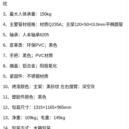
纹
3、最大人体承重：150kg
4、主要管材规格：材质Q235A；主架120×50×t3.0mm平椭圆管
5、轴承：人本轴承6205
6、皮革类：环保PVC；黑色
7、手把：黑色；PVC材质
8、端盖：铝合金；阳极氧化
9、紧固件：不锈钢材质
10、烤漆颜色：主架：黑砂纹 左右摆臂：深空灰
11、塑胶件颜色：黑色
12、包装尺寸：1315×1165×965mm
13、净重：109kg；毛重：145kg
14、包装方式：木箱包装