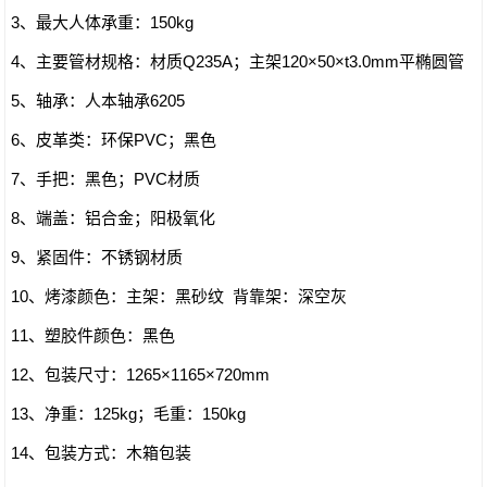
3、最大人体承重：150kg
4、主要管材规格：材质Q235A；主架120×50×t3.0mm平椭圆管
5、轴承：人本轴承6205
6、皮革类：环保PVC；黑色
7、手把：黑色；PVC材质
8、端盖：铝合金；阳极氧化
9、紧固件：不锈钢材质
10、烤漆颜色：主架：黑砂纹 背靠架：深空灰
11、塑胶件颜色：黑色
12、包装尺寸：1265×1165×720mm
13、净重：125kg；毛重：150kg
14、包装方式：木箱包装